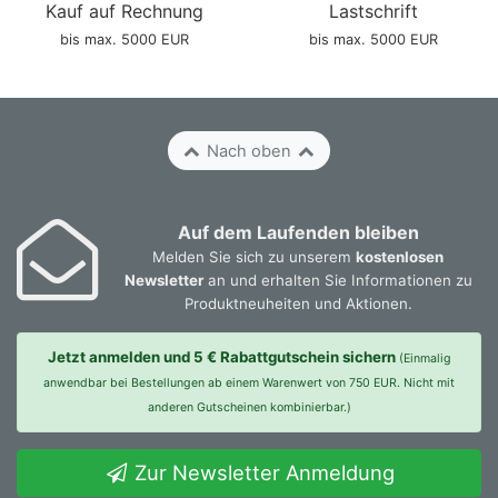
Color Sand, Abschluss DB703
Kauf auf Rechnung
Lastschrift
GrojaSolid Grande BPC Steckzaun-Set 180x180cm
bis max. 5000 EUR
bis max. 5000 EUR
BiColor co-extrudiert- Abschluss DB703
GrojaSolid Grande BPC Steckzaun-Set 180x180cm
schwarz co-extrudiert- Alu-anthrazit DB703
GrojaSolid Grande BPC Steckzaun-Set 180x180cm
steingrau co-extrudiert, Leiste DB703
Nach oben
GrojaSolid Grande BPC Steckzaun-Set 180x180cm
walnuss co-extrudiert. Leiste DB 703
GrojaSolid Grande BPC Tor Sonderbreite H:180cm grau
Auf dem Laufenden bleiben
- Rahmen DB703
Melden Sie sich zu unserem
kostenlosen
GrojaSolid Grande BPC Tor Sonderbreite H:180cm grau
Newsletter
an und erhalten Sie Informationen zu
- Rahmen EV1
Produktneuheiten und Aktionen.
GrojaSolid Grande BPC Universal Tor 100x180cm
anthrazitgrau - Rahmen DB703
Jetzt anmelden und 5 € Rabattgutschein sichern
(Einmalig
GrojaSolid Grande BPC Universal Tor 100x180cm
anwendbar bei Bestellungen ab einem Warenwert von 750 EUR. Nicht mit
anthrazitgrau- Rahmen EV1
anderen Gutscheinen kombinierbar.)
GrojaSolid Grande BPC Universal Tor 100x180cm
BiColor co-extrudiert-Rahmen DB703
GrojaSolid Grande BPC Universal Tor 100x180cm
Zur Newsletter Anmeldung
BiColor co-extrudiert-Rahmen EV1