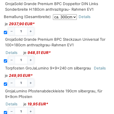
GrojaSolid Grande Premium BPC Doppeltor DIN Links
Sonderbreite H:180cm anthrazitgrau- Rahmen EV1
Bemaßung (Gesamtbreite)
Details
je
2937,90 EUR*
GrojaSolid Grande Premium BPC Steckzaun Universal Tor
100x180cm anthrazitgrau-Rahmen EV1
Details
je
948,51 EUR*
Torpfosten GroJaLumino 9x9x240 cm silbergrau
Details
je
249,95 EUR*
GrojaLumino Pfostenabdeckleiste 190cm silbergrau, für
9x9cm Pfosten
Details
je
19,95 EUR*