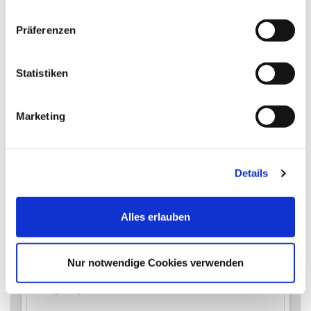
Präferenzen
Rahmen
Aluminium (EV1)
Füllung
Statistiken
BPC (ca. 60% Bambus, 40% Kunststoff)
Farbe
Marketing
Anthrazitgrau
Anschlag
DIN rechts
Details
Informationen
Alles erlauben
Eigenschaften
Nur notwendige Cookies verwenden
witterungsbeständig, extrem pflegeleicht,
langlebig