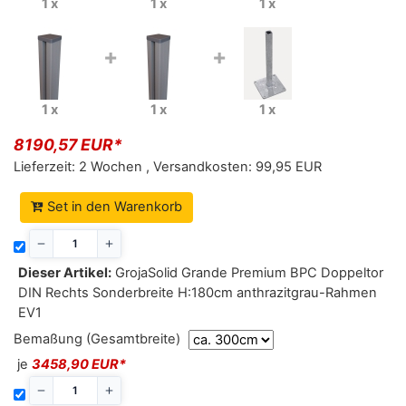
1 x
1 x
1 x
+
+
1 x
1 x
1 x
8190,57 EUR*
Lieferzeit:
2 Wochen
,
Versandkosten:
99,95 EUR
Set in den Warenkorb
Dieser Artikel:
GrojaSolid Grande Premium BPC Doppeltor
DIN Rechts Sonderbreite H:180cm anthrazitgrau-Rahmen
EV1
Bemaßung (Gesamtbreite)
je
3458,90 EUR*