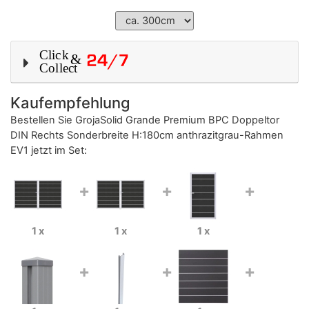
Kaufempfehlung
Bestellen Sie
GrojaSolid Grande Premium BPC Doppeltor
DIN Rechts Sonderbreite H:180cm anthrazitgrau-Rahmen
EV1
jetzt im Set:
+
+
+
1 x
1 x
1 x
+
+
+