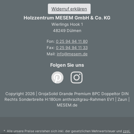
GrojaSolid Grande Einzelprofil 1,9x25,3x180 Bi-Color
Widerruf erklären
Sand
GrojaSolid Grande Einzelprofil 1,9x25,3x180 walnuss
Holzzentrum MESEM GmbH & Co. KG
co-extrudiert
Wierlings Hook 1
GrojaSolid Grande Einzelprofil 1,9x25,3x180cm grau
48249 Dülmen
GrojaSolid Grande Einzelprofil 1,9x25,3x180cm
Fon:
0 25 94 94 11 80
steingrau co-extrudiert
Fax:
0 25 94 94 11 33
GrojaSolid Grande Einzelprofil 24x180 braun-anthrazit
Mail:
info@mesem.de
(2020)
GrojaSolid Grande Preimium BPC Doppeltor DIN Links
Folgen Sie uns
Sonderbreite H:180cm BiColor co-exdrudiert, Rahmen
DB703
GrojaSolid Grande Premium Einzelprofil 1,9x24x180cm
walnuss co-extrudiert
Copyright 2026 | GrojaSolid Grande Premium BPC Doppeltor DIN
GrojaSolid Grande Premium BPC Doppeltor DIN Links
Rechts Sonderbreite H:180cm anthrazitgrau-Rahmen EV1 | Zaun |
Sonderbreite H:180cm anthrazitgrau- Rahmen EV1
MESEM.de
GrojaSolid Grande Premium BPC Doppeltor DIN Links
Sonderbreite H:180cm anthrazitgrau-Rahmen DB703
GrojaSolid Grande Premium BPC Doppeltor DIN Links
Sonderbreite H:180cm BiColor co-exdrudiert-Rahmen
* Alle unsere Preise verstehen sich inkl. der gesetzlichen Mehrwertsteuer und
zzgl.