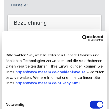
Hersteller
Bezeichnung
Bezeichnung
GrojaSolid Grande Steckzaun Doppeltor
Sondermaß
Marke
Bitte wählen Sie, welche externen Dienste Cookies und
ähnlichen Technologien verwenden und die so erhobenen
Groja
Daten verarbeiten dürfen. Ihre Einwilligungen können Sie
Elementart
unter
https://www.mesem.de/cookiehinweise
widerrufen
Tor
bzw. verwalten. Weitere Informationen hierzu finden Sie
Produktserie
unter
https://www.mesem.de/privacy.html
.
Solid Grande Premium
Einwilligungsauswahl
Notwendig
Allgemeine Daten