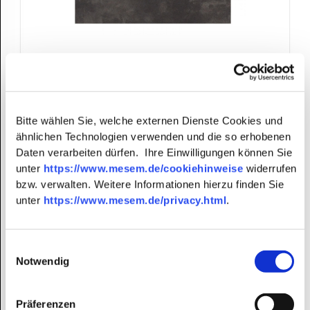
Sieger Polytec Tischplattenset 235x100cm für
Ausziehtisch, Beton dunkel
Lieferzeit 2 Wochen
Bitte wählen Sie, welche externen Dienste Cookies und
ähnlichen Technologien verwenden und die so erhobenen
1349,00 EUR
*
Daten verarbeiten dürfen. Ihre Einwilligungen können Sie
1213,99 EUR*
unter
https://www.mesem.de/cookiehinweise
widerrufen
bzw. verwalten. Weitere Informationen hierzu finden Sie
unter
https://www.mesem.de/privacy.html
.
Einwilligungsauswahl
Notwendig
Präferenzen