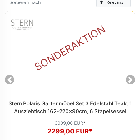
Sortieren nach
Relevanz
SONDERAKTION
Previous
Ne
Stern Polaris Gartenmöbel Set 3 Edelstahl Teak, 1
Ausziehtisch 162-220x90cm, 6 Stapelsessel
3009,00 EUR
*
2299,00 EUR*