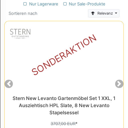
Nur Lagerware
Nur Sale-Produkte
Sortieren nach
Relevanz
SONDERAKTION
Previous
Ne
Stern New Levanto Gartenmöbel Set 1 XXL, 1
Ausziehtisch HPL Slate, 8 New Levanto
Stapelsessel
3707,00 EUR
*