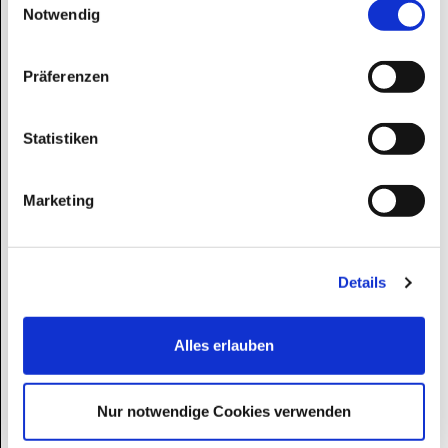
Notwendig
Pemode Hollywoodschaukel Sia 2400 Camel -
Iroko-Holz B:235 x T:134 x H:195 cm
Präferenzen
3 am Lager
Lieferzeit 4-5 Arbeitstage
Statistiken
2490,00 EUR
*
2241,00 EUR*
Marketing
Details
Alles erlauben
Nur notwendige Cookies verwenden