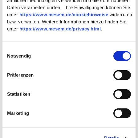
ähnlichen Technologien verwenden und die so erhobenen
Daten verarbeiten dürfen. Ihre Einwilligungen können Sie
Marke
unter
https://www.mesem.de/cookiehinweise
widerrufen
Zebra
bzw. verwalten. Weitere Informationen hierzu finden Sie
Bezeichnung
unter
https://www.mesem.de/privacy.html
.
Gartenmöbel-Set Florence-1
Einwilligungsauswahl
Notwendig
Material
Präferenzen
Gestell
Stahl, pulverbeschichtet
Statistiken
Gestellfarbe
Schwarz
Tischplatte
Marketing
Teakholz