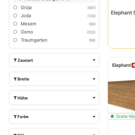
Groja
(691)
Elephant Sichtschutz Katalog 2026
G
Joda
(133)
Mesem
4,99 EUR
*
(90)
0,99 EUR*
Osmo
(202)
Traumgarten
(98)
Zaunart
Breite
Höhe
Gratis-Mu
Farbe