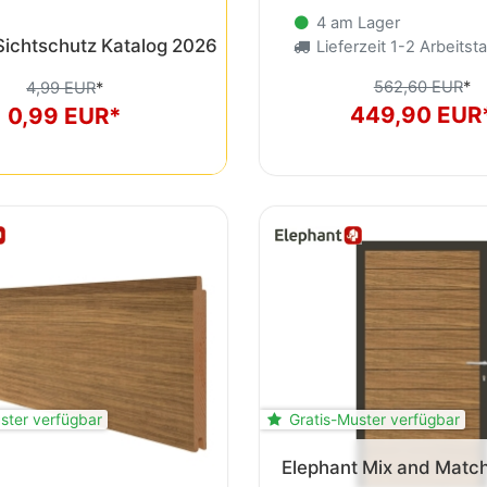
Sichtschutzzaun Nizza Fichte
4 am Lager
ranit 180x180 Bausatz 4-teilig
Lieferzeit 1-2 Arbeitst
562,60 EUR
*
288,90 EUR
*
449,90 EUR
244,90 EUR*
ster verfügbar
Gratis-Muster verfügbar
Elephant Mix and Matc