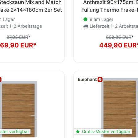
Steckzaun Mix and Match
Anthrazit 90x175cm, 
raké 2x14x180cm 2er Set
Füllung Thermo Frake-
 Lager
9 am Lager
zeit 1-2 Arbeitstage
Lieferzeit 1-2 Arbeitst
87,95 EUR
*
562,85 EUR
*
69,90 EUR*
449,90 EUR
ster verfügbar
Gratis-Muster verfügbar