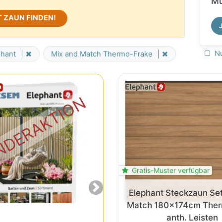
Mu
 ZAUN FINDEN!
Nu
phant
Mix and Match Thermo-Frake
SONDERAKTION
Gratis-Muster verfügbar
Next
Elephant Steckzaun Se
Match 180x174cm Ther
anth. Leisten