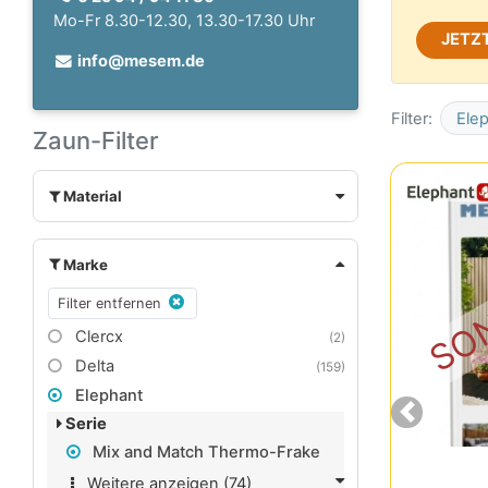
Mo-Fr 8.30-12.30, 13.30-17.30 Uhr
JETZT
info@mesem.de
Filter:
Ele
Zaun-Filter
Material
SONDERAKTION
Marke
Filter entfernen
Clercx
(2)
Delta
(159)
Elephant
Previous
Serie
Mix and Match Thermo-Frake
Weitere anzeigen (74)