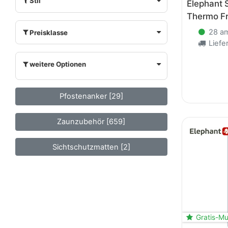
Stil
Elephant 
Thermo F
28 am
Preisklasse
Liefer
weitere Optionen
Pfostenanker [29]
Zaunzubehör [659]
Sichtschutzmatten [2]
Gratis-Mu