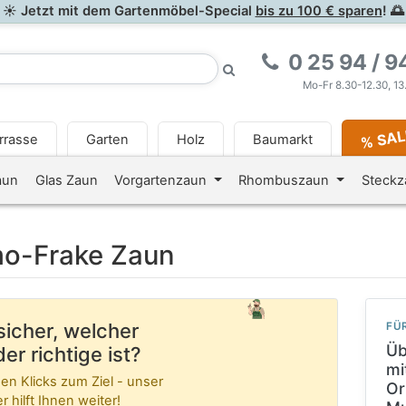
☀ Jetzt mit dem Gartenmöbel-Special
bis zu 100 € sparen
! 🌅
0 25 94 / 9
Mo-Fr 8.30-12.30, 13
% SA
rrasse
Garten
Holz
Baumarkt
<i class="fa fa-newspaper-o
aun
Glas Zaun
Vorgartenzaun
Rhombuszaun
Steck
mo-Frake Zaun
sicher, welcher
FÜ
Üb
er richtige ist?
mi
en Klicks zum Ziel - unser
Or
 hilft Ihnen weiter!