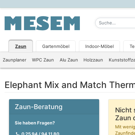
Zaun
Gartenmöbel
Indoor-Möbel
Te
Zaunplaner
WPC Zaun
Alu Zaun
Holzzaun
Kunststoffz
Elephant Mix and Match Ther
Zaun-Beratung
Nicht 
Zaun d
Sie haben Fragen?
Mit wenig
Zaunfinder
0 25 94 / 94 11 80