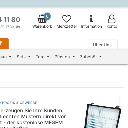
0
4 11 80
Warenkorb
Merkzettel
Information
Konto
.30-17.30 Uhr
LE
Über Uns
 fa-fw" aria-hidden="true"></i> Magazin
zaun
Sets
Tore
Pfosten
Zubehör
R PROFIS & GEWERBE
erzeugen Sie Ihre Kunden
t echten Mustern direkt vor
t - der kostenlose MESEM