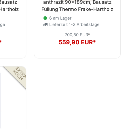
Bausatz
anthrazit 90x189cm, Bausatz
Hartholz
Füllung Thermo Frake-Hartholz
6 am Lager
age
Lieferzeit 1-2 Arbeitstage
700,80 EUR
*
*
559,90 EUR*
E
X
T
R
A
O
C
H
H