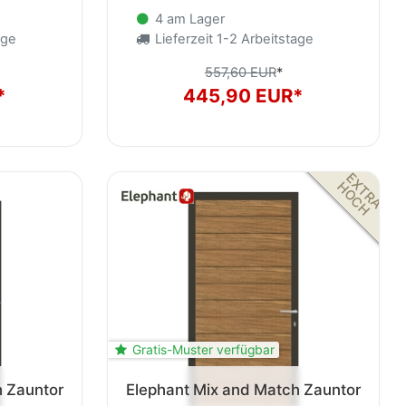
4 am Lager
age
Lieferzeit 1-2 Arbeitstage
557,60 EUR
*
*
445,90 EUR*
E
X
T
R
A
O
C
H
H
Gratis-Muster verfügbar
h Zauntor
Elephant Mix and Match Zauntor