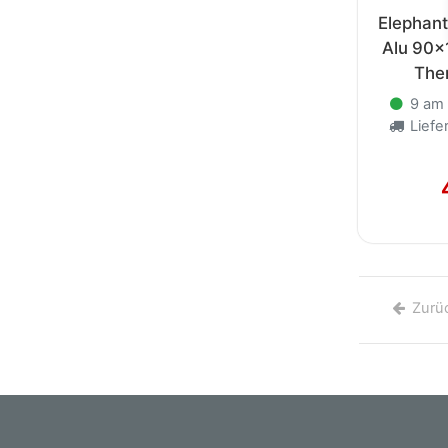
Elephant
Alu 90x
The
9 am 
Liefer
Zurü