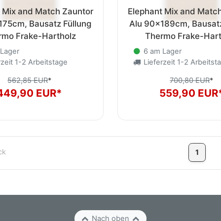
 Mix and Match Zauntor
Elephant Mix and Matc
175cm, Bausatz Füllung
Alu 90x189cm, Bausatz
rmo Frake-Hartholz
Thermo Frake-Hart
Lager
6 am Lager
zeit 1-2 Arbeitstage
Lieferzeit 1-2 Arbeitst
562,85 EUR
*
700,80 EUR
*
449,90 EUR*
559,90 EUR
ck
1
Nach oben