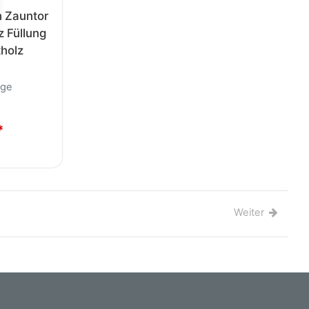
h Zauntor
 Füllung
holz
age
*
Weiter