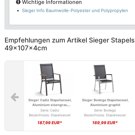
Wichtige Informationen
Sieger Info Baumwolle-Polyester und Polypropylen
Empfehlungen zum Artikel Sieger Stapels
49x107x4cm
Sieger Cadiz Stapelsessel,
Sieger Bodega Stapelsessel,
Aluminium eisengrau,
Aluminium graphit
Teakholz-Armlehnen
Serie: Cadiz
Serie: Bodega
Bezeichnung: Stapelsessel
Bezeichnung: Stapelsessel
Cadiz
Bodega
187,99 EUR*
169,99 EUR*
Produkttyp: Gartenstuhl
Produkttyp: Gartenstuhl
Marke: Sieger
Marke: Sieger
Material: Holz, Bespannung,
Material: Bespannung, Metall,