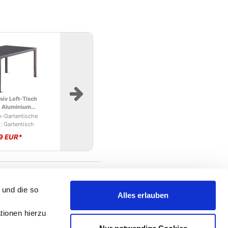
inium
 Stapelsessel,
 eisengrau
: Tonga
 Stapelsessel
 Gartenstuhl
9 EUR*
siv Loft-Tisch
 Sieger
 Aluminium
annung, Metall,
vodur Schiefer
iv-Gartentische
inium
thr.
: Gartentisch
odur
9 EUR*
 Gartentisch
 Sieger
all, Aluminium
 und die so
Alles erlauben
tionen hierzu
 Bodega
el,Aluminium
Lastschrift