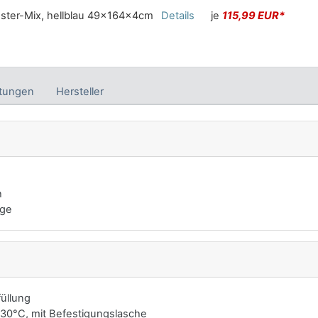
ester-Mix, hellblau 49x164x4cm
Details
je
115,99 EUR*
tungen
Hersteller
h
age
üllung
30°C, mit Befestigungslasche