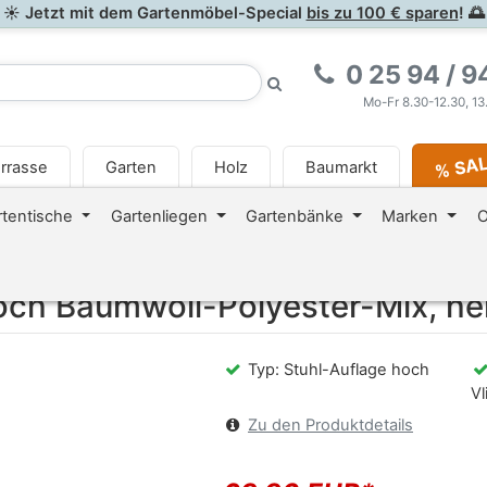
☀ Jetzt mit dem Gartenmöbel-Special
bis zu 100 € sparen
! 🌅
0 25 94 / 9
Mo-Fr 8.30-12.30, 13
% SA
rrasse
Garten
Holz
Baumarkt
<i class="fa fa-newspaper-o
rtentische
Gartenliegen
Gartenbänke
Marken
O
hoch Baumwoll-Polyester-Mix, h
Typ: Stuhl-Auflage hoch
Vl
Zu den Produktdetails