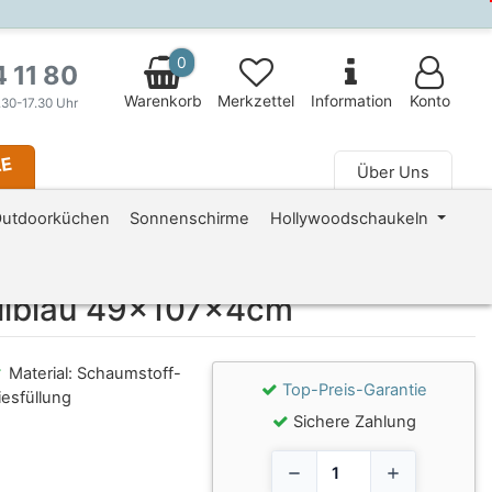
0
4 11 80
Warenkorb
Merkzettel
Information
Konto
.30-17.30 Uhr
LE
Über Uns
 fa-fw" aria-hidden="true"></i> Magazin
utdoorküchen
Sonnenschirme
Hollywoodschaukeln
ellblau 49x107x4cm
Material: Schaumstoff-
Top-Preis-Garantie
iesfüllung
Sichere Zahlung