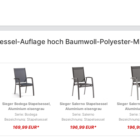
essel-Auflage hoch Baumwoll-Polyester-Mix
Sieger Bodega Stapelsessel,
Sieger Salerno Stapelsessel
Sieger Salern
Aluminium eisengrau
Aluminium eisengrau
Aluminiu
Serie: Bodega
Serie: Salerno
Serie:
Bezeichnung: Stapelsessel
Bezeichnung: Stapelsessel
Bezeichnung:
Bodega
Salerno
Sal
169,99 EUR*
196,99 EUR*
196,9
Produkttyp: Gartenstuhl
Produkttyp: Gartenstuhl
Produkttyp:
Marke: Sieger
Marke: Sieger
Marke:
Material: Bespannung, Metall,
Material: Bespannung, Metall,
Material: Besp