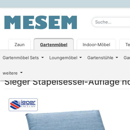
Zaun
Gartenmöbel
Indoor-Möbel
Te
Gartenmöbel Sets
Loungemöbel
Gartenstühle
Ga
weitere
Sieger Stapelsessel-Auflage 