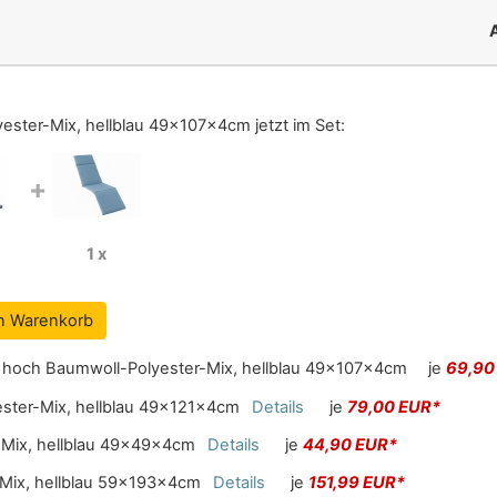
yester-Mix, hellblau 49x107x4cm
jetzt im Set:
+
1 x
en Warenkorb
e hoch Baumwoll-Polyester-Mix, hellblau 49x107x4cm
je
69,90
ester-Mix, hellblau 49x121x4cm
Details
je
79,00 EUR*
-Mix, hellblau 49x49x4cm
Details
je
44,90 EUR*
-Mix, hellblau 59x193x4cm
Details
je
151,99 EUR*