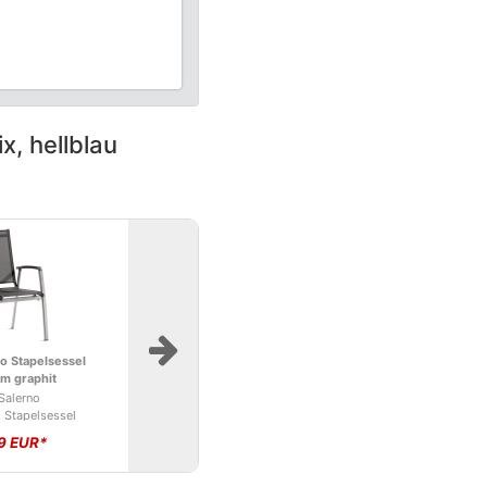
, hellblau
o Stapelsessel
m graphit
 Salerno
 Stapelsessel
erno
9 EUR*
 Gartenstuhl
 Sieger
annung, Metall,