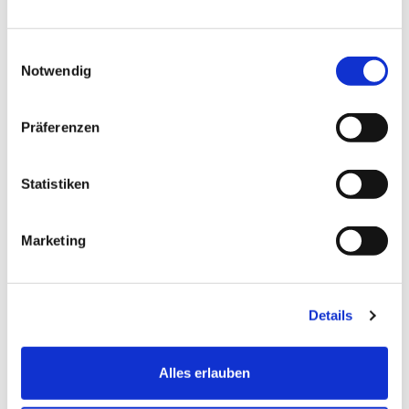
Informationen
Einwilligungsauswahl
Eigenschaften
Notwendig
wetterfest
Präferenzen
Einbaumaß
Statistiken
Breite
ca. 180 cm
Marketing
Höhe
ca. 180 cm
Details
Effektivmaß
Alles erlauben
Breite