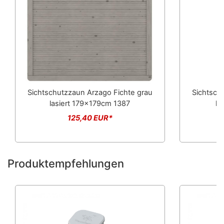
Sichtschutzzaun Arzago Fichte grau
Sichtsch
lasiert 179x179cm 1387
la
125,40 EUR*
Produktempfehlungen