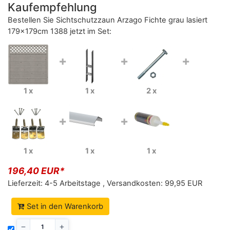
Kaufempfehlung
Bestellen Sie
Sichtschutzzaun Arzago Fichte grau lasiert
179x179cm 1388
jetzt im Set:
+
+
+
1 x
1 x
2 x
+
+
1 x
1 x
1 x
196,40 EUR*
Lieferzeit:
4-5 Arbeitstage
,
Versandkosten:
99,95 EUR
Set in den Warenkorb