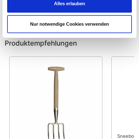
127,99 EUR*
Alles erlauben
Sneeb
Nur notwendige Cookies verwenden
Produktempfehlungen
Sneeboer 