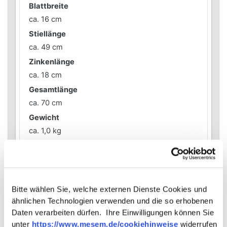
Blattbreite
ca. 16 cm
Stiellänge
ca. 49 cm
Zinkenlänge
ca. 18 cm
Gesamtlänge
ca. 70 cm
Gewicht
ca. 1,0 kg
Wichtige Info-Links
Bitte wählen Sie, welche externen Dienste Cookies und
Links
ähnlichen Technologien verwenden und die so erhobenen
Sneeboer Gerätestiel - Details zum
Daten verarbeiten dürfen. Ihre Einwilligungen können Sie
Austausch
unter
https://www.mesem.de/cookiehinweise
widerrufen