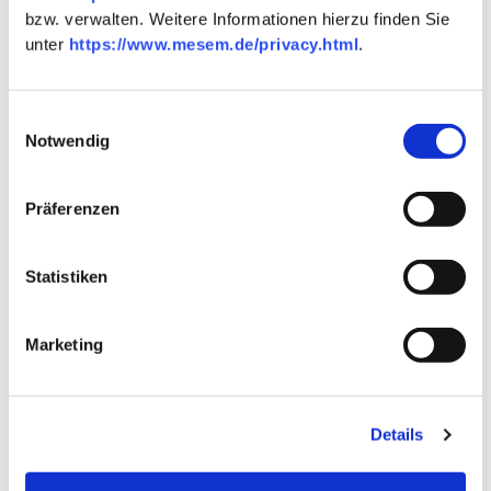
bzw. verwalten. Weitere Informationen hierzu finden Sie
unter
https://www.mesem.de/privacy.html
.
Ähnliche Artikel, die Sie ebenfalls
Einwilligungsauswahl
interessieren könnten
Notwendig
Präferenzen
Statistiken
Marketing
Details
Sneeboer Rodegabel 5001