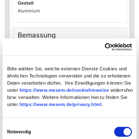
Gestell
Aluminium
Bemassung
Gesamtbreite
ca. 68 cm
Bitte wählen Sie, welche externen Dienste Cookies und
Gesamttiefe
ähnlichen Technologien verwenden und die so erhobenen
ca. 60 cm
Daten verarbeiten dürfen. Ihre Einwilligungen können Sie
Gesamthöhe
unter
https://www.mesem.de/cookiehinweise
widerrufen
ca. 80 cm
bzw. verwalten. Weitere Informationen hierzu finden Sie
Sitzhöhe
unter
https://www.mesem.de/privacy.html
.
ca. 44 cm
Armlehnenhöhe
Einwilligungsauswahl
ca. 71 cm
Notwendig
Gewicht