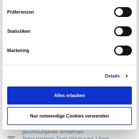
ca. 7,2 kg
Präferenzen
Wichtige Info-Links
Statistiken
Links
Marketing
Zebra
Gartenmöbel
Details
Ähnliche Produkte/Varianten verfügbar
Alles erlauben
Zebra Hastings GartenmÃ¶bel-Set 1
Rundgeflecht snow white
Zebra Hastings Sessel Havanna 2,5mm
Nur notwendige Cookies verwenden
Rundgeflecht, geschwungene Armlehnen
Zebra Hastings Sessel Snow white mit
geschwungenen Armlehnen
Zebra Hastings Tisch 110cm rund 2,5mm