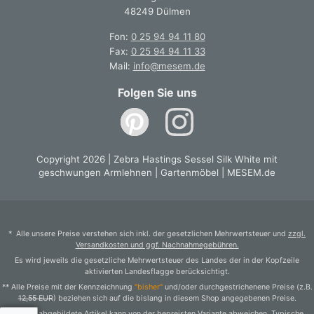
48249 Dülmen
Fon:
0 25 94 94 11 80
Fax:
0 25 94 94 11 33
Mail:
info@mesem.de
Folgen Sie uns
Copyright 2026 | Zebra Hastings Sessel Silk White mit
geschwungen Armlehnen | Gartenmöbel | MESEM.de
* Alle unsere Preise verstehen sich inkl. der gesetzlichen Mehrwertsteuer und
zzgl.
Versandkosten und ggf. Nachnahmegebühren.
Es wird jeweils die gesetzliche Mehrwertsteuer des Landes der in der Kopfzeile
aktivierten Landesflagge berücksichtigt.
** Alle Preise mit der Kennzeichnung
"bisher"
und/oder durchgestrichenene Preise (z.B.
12,55 EUR
) beziehen sich auf die bislang in diesem Shop angegebenen Preise.
*** Der abgebildete Artikel kann von der bepreisten Variante abweichen. Typische