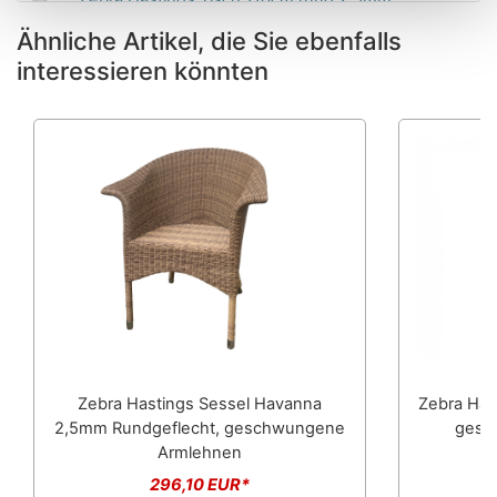
Rundgeflecht snowwhite mit Glasplatte
Ähnliche Artikel, die Sie ebenfalls
interessieren könnten
Zebra Hastings Sessel Havanna
Zebra Has
2,5mm Rundgeflecht, geschwungene
gesc
Armlehnen
296,10 EUR*