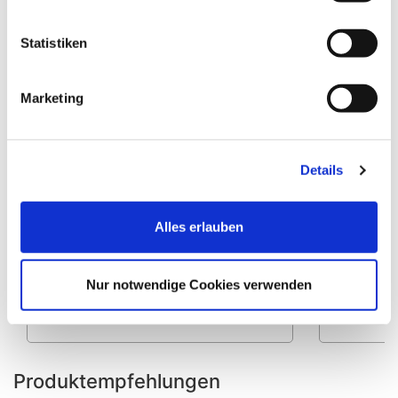
Statistiken
Marketing
Details
Alles erlauben
Heinemeyer Teak Safe
He
Tischplattenhaube rund bis 130cm,
Tischpl
braun
Nur notwendige Cookies verwenden
66,90 EUR*
Produktempfehlungen