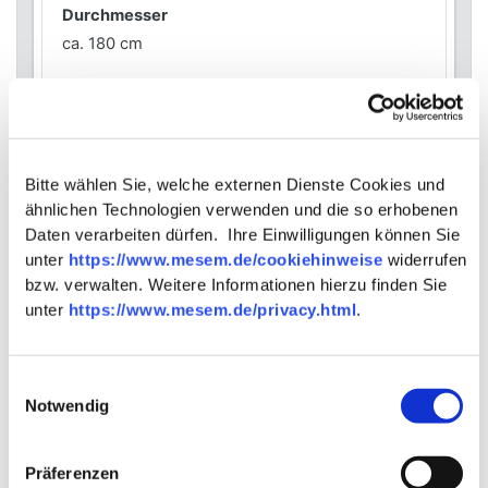
Durchmesser
ca. 180 cm
Informationen
Bitte wählen Sie, welche externen Dienste Cookies und
Eigenschaften
ähnlichen Technologien verwenden und die so erhobenen
atmungsaktiv, wasserfest, UV-stabilisiert,
Daten verarbeiten dürfen. Ihre Einwilligungen können Sie
Gummizug
unter
https://www.mesem.de/cookiehinweise
widerrufen
Details
bzw. verwalten. Weitere Informationen hierzu finden Sie
bis 30°C waschbar
unter
https://www.mesem.de/privacy.html
.
Einwilligungsauswahl
Notwendig
Ähnliche Artikel, die Sie ebenfalls
interessieren könnten
Präferenzen