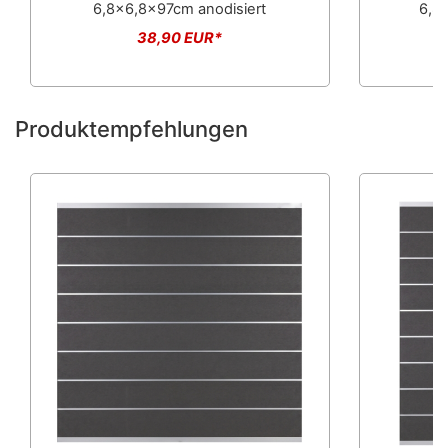
6,8x6,8x97cm anodisiert
6,8
38,90 EUR*
Produktempfehlungen