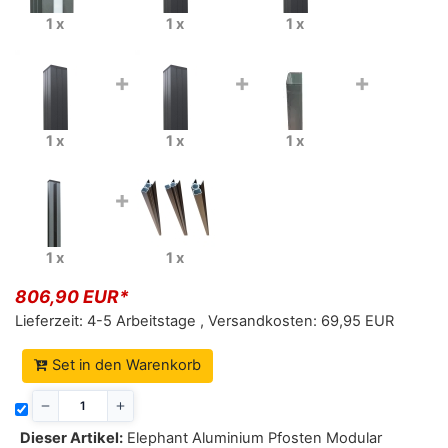
1 x
1 x
1 x
+
+
+
1 x
1 x
1 x
+
1 x
1 x
806,90 EUR*
Lieferzeit:
4-5 Arbeitstage
,
Versandkosten:
69,95 EUR
Set in den Warenkorb
Dieser Artikel:
Elephant Aluminium Pfosten Modular