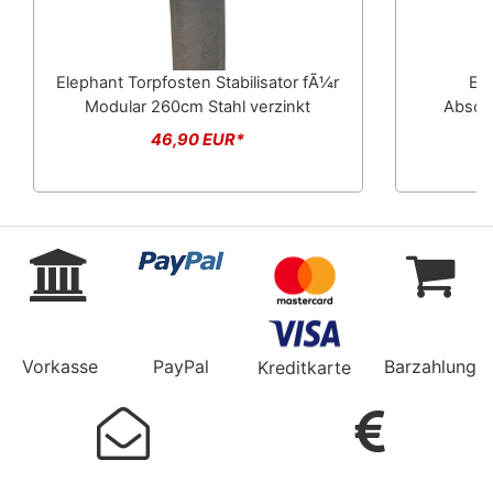
Elephant Torpfosten Stabilisator fÃ¼r
El
Modular 260cm Stahl verzinkt
Abschl
46,90 EUR*
Vorkasse
PayPal
Barzahlung
Kreditkarte