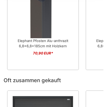
Elephant Pfosten Alu-anthrazit
Elepha
6,8x6,8x185cm mit Holzkern
6,8x6
70,90 EUR*
Oft zusammen gekauft