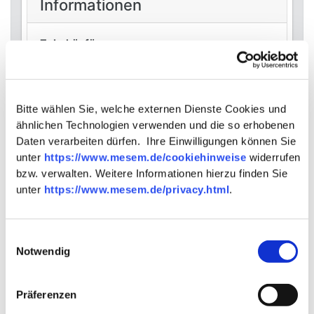
Informationen
Zubehör für
Elephant Sichtschutzzäune
Bitte wählen Sie, welche externen Dienste Cookies und
ähnlichen Technologien verwenden und die so erhobenen
Ähnliche Artikel, die Sie ebenfalls
Daten verarbeiten dürfen. Ihre Einwilligungen können Sie
interessieren könnten
unter
https://www.mesem.de/cookiehinweise
widerrufen
bzw. verwalten. Weitere Informationen hierzu finden Sie
unter
https://www.mesem.de/privacy.html
.
Einwilligungsauswahl
Notwendig
Präferenzen