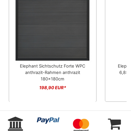
Elephant Sichtschutz Forte WPC
Elepha
anthrazit-Rahmen anthrazit
6,8x6
180x180cm
198,90 EUR*