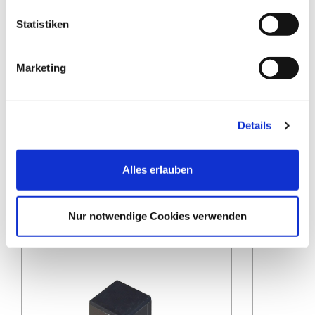
Statistiken
Marketing
Elephant Forte WPC 6er- Winkelset
E
Alu
Befest
26,90 EUR*
Details
Alles erlauben
Produktempfehlungen
Nur notwendige Cookies verwenden