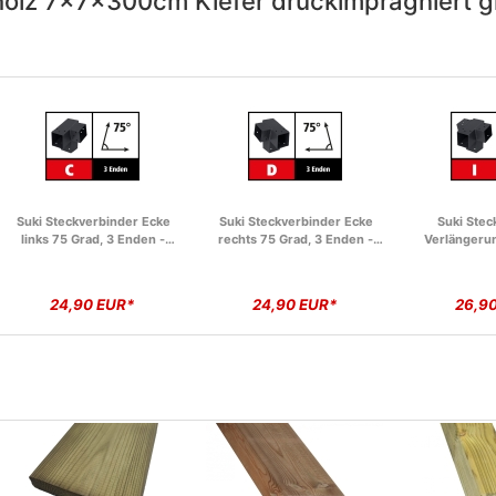
holz 7x7x300cm Kiefer druckimprägniert gr
Suki Steckverbinder Ecke
Suki Steckverbinder Ecke
Suki Stec
links 75 Grad, 3 Enden -
rechts 75 Grad, 3 Enden -
Verlängerun
71mm
71mm
Enden
24,90 EUR*
24,90 EUR*
26,9
Suki Steckverbinder Ecke 90
Suki Steckverbinder
Suki 