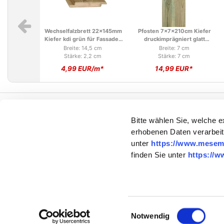
Verlängerung 90 Grad, 4
Verlängerung 105 Grad, 4
Enden - 71mm
Enden - 71mm
19,90 EUR*
25,90 EUR*
Wechselfalzbrett 22x145mm
Pfosten 7x7x210cm Kiefer
Kiefer kdi grün für Fassaden
druckimprägniert glatt
und Zäune
gehobelt
Breite: 14,5 cm
Breite: 7 cm
Stärke: 2,2 cm
Stärke: 7 cm
4,99 EUR/m*
14,99 EUR*
Suki Pfosten Bodenhülse mit
Suki Steckverbinder Ecke
Dolle 71x200mm
links 105 Grad, 3 Enden -
Bitte wählen Sie, welche 
71mm
erhobenen Daten verarbeit
unter
https://www.mesem
16,90 EUR*
24,90 EUR*
Kantholz 7x7x270cm Kiefer
Konstruktionsholz
finden Sie unter
https://w
Vorkasse
druckimprägniert glatt
PayPal
7x7x180cm Kiefer
Kred
gehobelt
druckimprägniert grün glatt
Breite: 7 cm
Breite: 7 cm
gehobelt
Stärke: 7 cm
Stärke: 7 cm
17,99 EUR*
13,99 EUR*
Einwilligungsauswahl
Notwendig