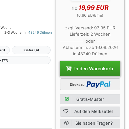
19,99 EUR
1
x
(6,66 EUR/lfm)
zzgl.
Versand:
93,95 EUR
-3 Wochen
t in 2-3 Wochen in
48249 Dülmen
Lieferzeit:
2 Wochen
oder
Abholtermin:
ab 16.08.2026
(20)
Kiefer (4)
in 48249 Dülmen
n (22)
In den Warenkorb
Gratis-Muster
Auf den Merkzettel
Sie haben Fragen?