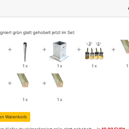
niert grün glatt gehobelt
jetzt im Set:
+
+
+
+
1 x
1 x
1 x
1
+
+
1 x
1 x
den Warenkorb