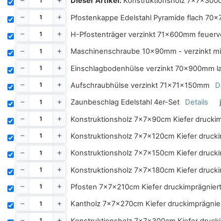
Dieser Artikel:
Konstruktionsholz 7x7x300cm
Pfostenkappe Edelstahl Pyramide flach 70
H-Pfostenträger verzinkt 71x600mm feuerv
Maschinenschraube 10x90mm - verzinkt mi
Einschlagbodenhülse verzinkt 70x900mm l
Aufschraubhülse verzinkt 71x71x150mm
D
Zaunbeschlag Edelstahl 4er-Set
Details
Konstruktionsholz 7x7x90cm Kiefer druckimp
Konstruktionsholz 7x7x120cm Kiefer druckim
Konstruktionsholz 7x7x150cm Kiefer druckim
Konstruktionsholz 7x7x180cm Kiefer druckim
Pfosten 7x7x210cm Kiefer druckimprägniert 
Kantholz 7x7x270cm Kiefer druckimprägnier
Konstruktionsholz 7x7x300cm Kiefer druckim