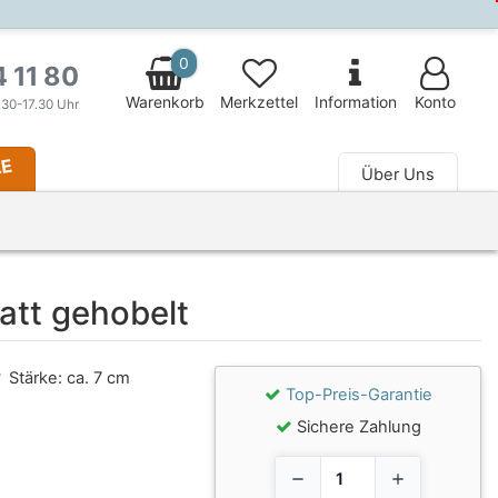
0
4 11 80
Warenkorb
Merkzettel
Information
Konto
.30-17.30 Uhr
LE
Über Uns
 fa-fw" aria-hidden="true"></i> Magazin
att gehobelt
Stärke: ca. 7 cm
Top-Preis-Garantie
Sichere Zahlung