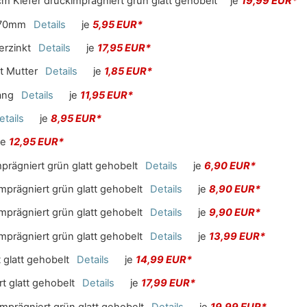
 Kiefer druckimprägniert grün glatt gehobelt
je
19,99 EUR*
x70mm
Details
je
5,95 EUR*
erzinkt
Details
je
17,95 EUR*
t Mutter
Details
je
1,85 EUR*
ang
Details
je
11,95 EUR*
etails
je
8,95 EUR*
je
12,95 EUR*
rägniert grün glatt gehobelt
Details
je
6,90 EUR*
prägniert grün glatt gehobelt
Details
je
8,90 EUR*
prägniert grün glatt gehobelt
Details
je
9,90 EUR*
prägniert grün glatt gehobelt
Details
je
13,99 EUR*
glatt gehobelt
Details
je
14,99 EUR*
t glatt gehobelt
Details
je
17,99 EUR*
prägniert grün glatt gehobelt
Details
je
19,99 EUR*