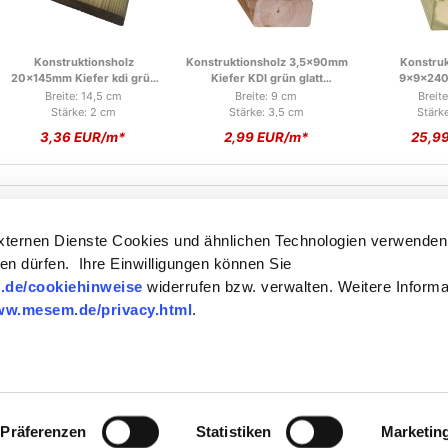
Grad, 2 Enden - 71mm
Verlängerung 90 Grad, 3
Aufschrau
Enden - 71mm
16,90 EUR*
16,90 EUR*
11,9
Konstruktionsholz
Konstruktionsholz 3,5x90mm
Konstruk
20x145mm Kiefer kdi grün
Kiefer KDI grün glatt
9x9x240
glatt gehobelt
gehobelt
druckimprägni
Breite: 14,5 cm
Breite: 9 cm
Breit
geh
Stärke: 2 cm
Stärke: 3,5 cm
Stärk
3,36 EUR/m*
2,99 EUR/m*
25,9
Suki Steckverbinder Ecke
Suki Pfostenkappe 71mm
rechts 105 Grad, 3 Enden -
externen Dienste Cookies und ähnlichen Technologien verwenden
71mm
en dürfen. Ihre Einwilligungen können Sie
.de/cookiehinweise
widerrufen bzw. verwalten. Weitere Informa
24,90 EUR*
4,90 EUR*
Konstruktionsholz 4.5x7cm
Konstruktionsholz
Pfosten 7x7
ww.mesem.de/privacy.html
.
itkarte
Kiefer druckimprägniert glatt
Barzahlung
9x9x300cm Kiefer
Kauf auf Rechnung
druckimprä
gehobelt
druckimprägniert grün glatt
geh
Breite: 7,0 cm
Breite: 9 cm
Breit
bis max. 5000 EUR
gehobelt
Stärke: 4,5 cm
Stärke: 9 cm
Stärk
3,19 EUR/m*
32,99 EUR*
15,9
Präferenzen
Statistiken
Marketin
Nach oben