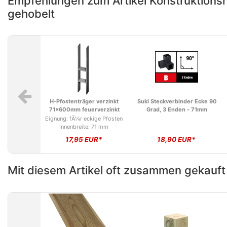
Empfehlungen zum Artikel Konstruktions
gehobelt
H-Pfostenträger verzinkt
Suki Steckverbinder Ecke 90
71x600mm feuerverzinkt
Grad, 3 Enden - 71mm
Eignung: fÃ¼r eckige Pfosten
Innenbreite: 71 mm
17,95 EUR*
18,90 EUR*
Mit diesem Artikel oft zusammen gekauft
Suki Steckverbinder
Suki Steckverbinder