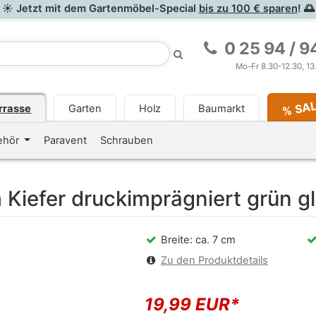
☀ Jetzt mit dem Gartenmöbel-Special
bis zu 100 € sparen
! 🌅
0 25 94 / 9
Mo-Fr 8.30-12.30, 13
% SA
rrasse
Garten
Holz
Baumarkt
<i class="fa fa-newspaper-o
ehör
Paravent
Schrauben
iefer druckimprägniert grün gl
Breite: ca. 7 cm
Zu den Produktdetails
19,99 EUR*