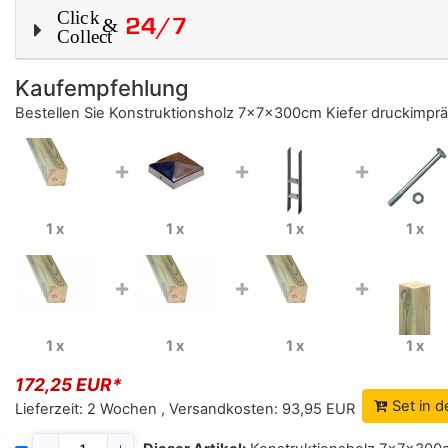
Kaufempfehlung
Bestellen Sie
Konstruktionsholz 7x7x300cm Kiefer druckimpräg
+
+
+
1 x
1 x
1 x
1 x
+
+
+
1 x
1 x
1 x
1 x
172,25 EUR*
Set in 
Lieferzeit:
2 Wochen
,
Versandkosten:
93,95 EUR