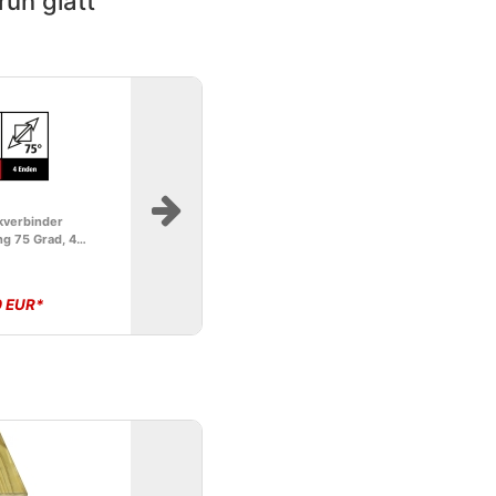
ün glatt
kverbinder
g 75 Grad, 4
 - 71mm
0 EUR*
Pfosten