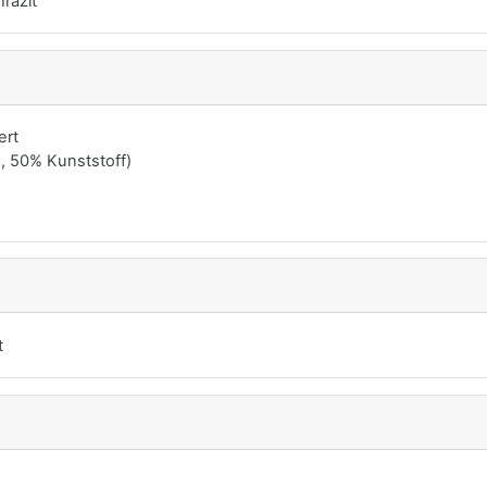
razit
ert
, 50% Kunststoff)
t