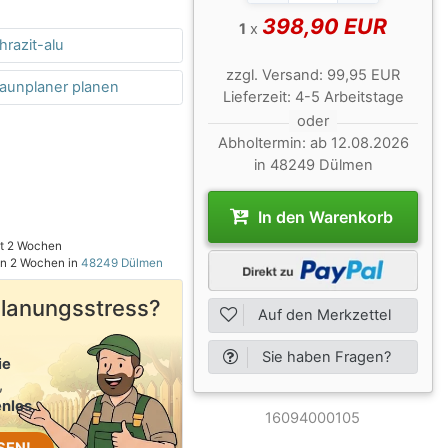
398,90 EUR
1
x
hrazit-alu
zzgl.
Versand:
99,95 EUR
Zaunplaner planen
Lieferzeit:
4-5 Arbeitstage
hmen und die Elemente aus WPC
oder
Abholtermin:
ab 12.08.2026
in 48249 Dülmen
In den Warenkorb
nst 2 Wochen
 in 2 Wochen in
48249 Dülmen
Planungsstress?
Auf den Merkzettel
Sie haben Fragen?
ie
,
nlos
.