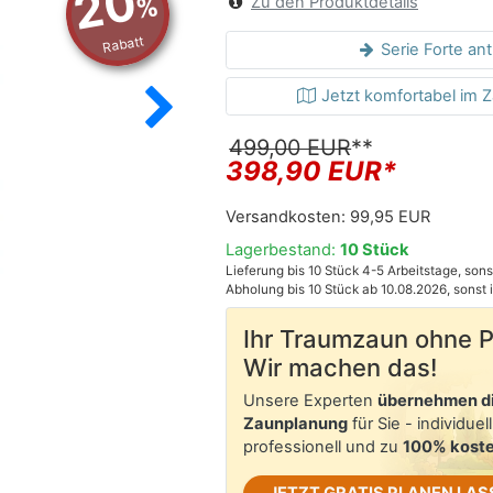
20
%
Zu den Produktdetails
Rabatt
Serie Forte ant
Jetzt komfortabel im 
Elephant Forte Zauntor
Die Abbildung zeigt den Aluminium Ra
499,00 EUR
**
398,90 EUR*
Versandkosten:
99,95 EUR
Lagerbestand:
10 Stück
Lieferung bis 10 Stück 4-5 Arbeitstage, so
Abholung bis 10 Stück ab 10.08.2026, sonst
Ihr Traumzaun ohne 
Wir machen das!
Unsere Experten
übernehmen d
Zaunplanung
für Sie - individuell
professionell und zu
100% koste