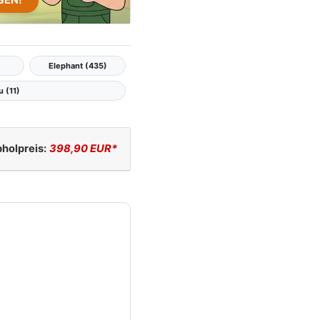
SEN!
Elephant (435)
u (11)
holpreis:
398,90 EUR*