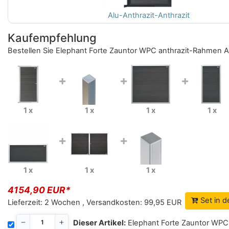
Alu-Anthrazit-Anthrazit
Kaufempfehlung
Bestellen Sie
Elephant Forte Zauntor WPC anthrazit-Rahmen A
+
+
+
1 x
1 x
1 x
1 x
+
+
1 x
1 x
1 x
4154,90 EUR*
Set in 
Lieferzeit:
2 Wochen
,
Versandkosten:
99,95 EUR
Dieser Artikel:
Elephant Forte Zauntor WPC