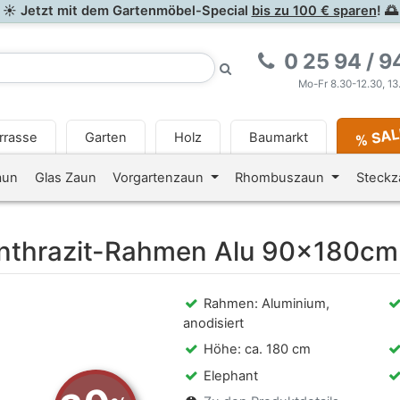
☀ Jetzt mit dem Gartenmöbel-Special
bis zu 100 € sparen
! 🌅
0 25 94 / 9
Mo-Fr 8.30-12.30, 13
% SA
rrasse
Garten
Holz
Baumarkt
<i class="fa fa-newspaper-o
aun
Glas Zaun
Vorgartenzaun
Rhombuszaun
Steck
nthrazit-Rahmen Alu 90x180cm 
Rahmen: Aluminium,
anodisiert
Höhe: ca. 180 cm
Elephant