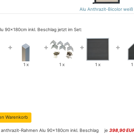
Alu Anthrazit-Bicolor weiß
lu 90x180cm inkl. Beschlag
jetzt im Set:
+
+
+
+
1 x
1 x
1 x
1
den Warenkorb
 anthrazit-Rahmen Alu 90x180cm inkl. Beschlag
je
398,90 EU