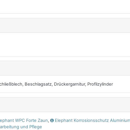
hließblech, Beschlagsatz, Drückergarnitur, Profilzylinder
Elephant WPC Forte
Zaun
,
Elephant Korrosionsschutz
Aluminiu
rarbeitung und
Pflege