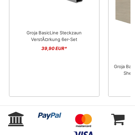
Groja BasicLine Steckzaun
VerstÃ¤rkung 6er-Set
39,90 EUR*
Groja Basi
Sheff