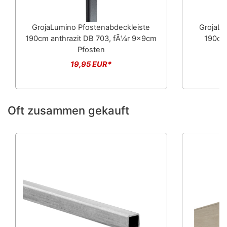
DB703 180x180cm
GroJa BasicLine Steckzaun-Set Sheffield Oak - Leiste
anthrazit 180x180cm
GrojaLumino Pfostenabdeckleiste
GrojaLu
GroJa BasicLine Steckzaun-Set Sheffield Oak - Leiste
190cm anthrazit DB 703, fÃ¼r 9x9cm
190cm
silber 180x180cm
Pfosten
Muster BasicLine Steckzaun - Sheffield Oak
19,95 EUR*
102300000000322
Oft zusammen gekauft