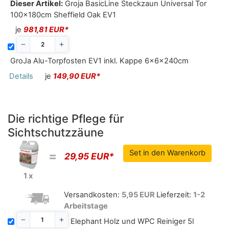
Dieser Artikel:
Groja BasicLine Steckzaun Universal Tor
100x180cm Sheffield Oak EV1
je
981,81 EUR*
GroJa Alu-Torpfosten EV1 inkl. Kappe 6x6x240cm
Details
je
149,90 EUR*
Die richtige Pflege für
Sichtschutzzäune
=
29,95 EUR*
1 x
Versandkosten:
5,95 EUR
Lieferzeit:
1-2
Arbeitstage
Elephant Holz und WPC Reiniger 5l