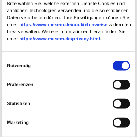
Bitte wählen Sie, welche externen Dienste Cookies und
ähnlichen Technologien verwenden und die so erhobenen
Eigenschaften
Daten verarbeiten dürfen. Ihre Einwilligungen können Sie
witterungsbeständig, extrem pflegeleicht,
unter
https://www.mesem.de/cookiehinweise
widerrufen
langlebig
bzw. verwalten. Weitere Informationen hierzu finden Sie
unter
https://www.mesem.de/privacy.html
.
Bemaßung
Einwilligungsauswahl
Notwendig
Breite
ca. 100 cm
Präferenzen
Höhe
ca. 180 cm
Statistiken
Ausstattung
Marketing
Im Lieferumfang enthalten