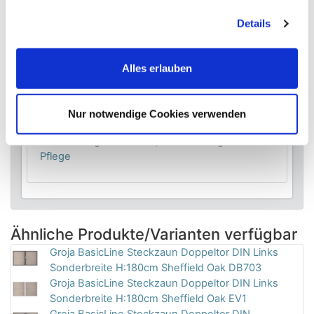
Schließblech, Schloss, Bänder, Griff
Details
Wichtige Info-Links
Alles erlauben
Links mit Details
Nur notwendige Cookies verwenden
Details zur Zaunserie
Solid-Steckzaun
,
WPC - Eigenschaften, Verarbeitung und
Pflege
Ähnliche Produkte/Varianten verfügbar
Groja BasicLine Steckzaun Doppeltor DIN Links
Sonderbreite H:180cm Sheffield Oak DB703
Groja BasicLine Steckzaun Doppeltor DIN Links
Sonderbreite H:180cm Sheffield Oak EV1
Groja BasicLine Steckzaun Doppeltor DIN