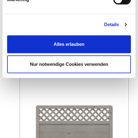
Zaunpfosten braun lasiert 1386, ca.
Pfosten G
100cm
9,57 EUR*
Details
Alles erlauben
Produktempfehlungen
Nur notwendige Cookies verwenden