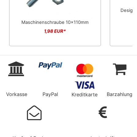
Design-
Maschinenschraube 10x110mm
1,98 EUR*
Vorkasse
PayPal
Barzahlung
Kreditkarte