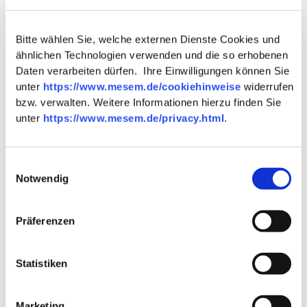
Bitte wählen Sie, welche externen Dienste Cookies und
ähnlichen Technologien verwenden und die so erhobenen
Ähnliche Artikel, die Sie ebenfalls
Daten verarbeiten dürfen. Ihre Einwilligungen können Sie
interessieren könnten
unter
https://www.mesem.de/cookiehinweise
widerrufen
bzw. verwalten. Weitere Informationen hierzu finden Sie
unter
https://www.mesem.de/privacy.html
.
Einwilligungsauswahl
Notwendig
Präferenzen
Statistiken
Marketing