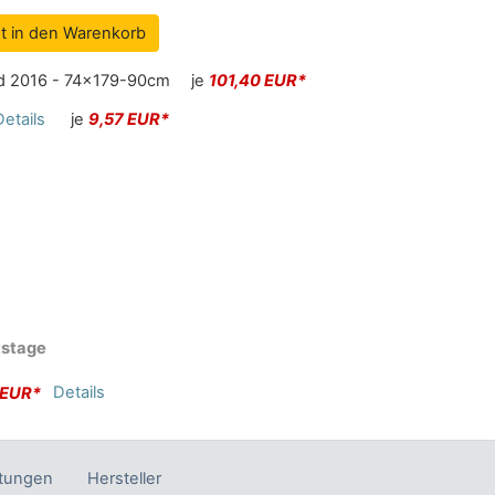
t in den Warenkorb
d 2016 - 74x179-90cm
je
101,40 EUR*
Details
je
9,57 EUR*
tstage
Details
 EUR*
tungen
Hersteller