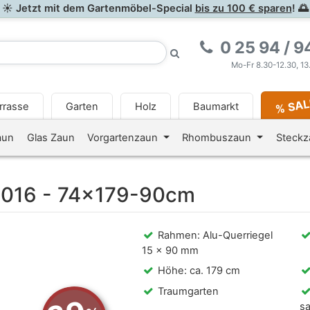
☀ Jetzt mit dem Gartenmöbel-Special
bis zu 100 € sparen
! 🌅
0 25 94 / 9
Mo-Fr 8.30-12.30, 13
% SA
rrasse
Garten
Holz
Baumarkt
<i class="fa fa-newspaper-o
aun
Glas Zaun
Vorgartenzaun
Rhombuszaun
Steck
2016 - 74x179-90cm
Rahmen: Alu-Querriegel
15 x 90 mm
Höhe: ca. 179 cm
Traumgarten
s