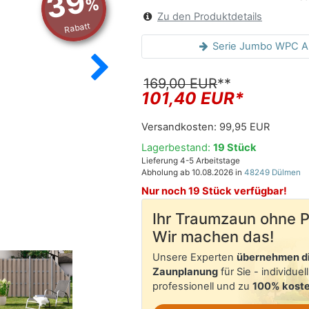
39
%
Zu den Produktdetails
Rabatt
Serie Jumbo WPC Al
Rückseite
169,00 EUR
**
101,40 EUR*
Versandkosten:
99,95 EUR
Lagerbestand:
19 Stück
Lieferung 4-5 Arbeitstage
Abholung ab 10.08.2026 in
48249 Dülmen
Nur noch 19 Stück verfügbar!
Ihr Traumzaun ohne 
Wir machen das!
Unsere Experten
übernehmen d
Zaunplanung
für Sie - individuell
professionell und zu
100% koste