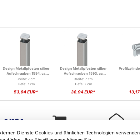
Design Metallpfosten silber
Design Metallpfosten silber
Profilzylin
Aufschrauben 1594, ca.
Aufschrauben 1593, ca.
195cm
105cm
Breite: 7 cm
Breite: 7 cm
Tiefe: 7 cm
Tiefe: 7 cm
53,94 EUR*
38,94 EUR*
13,1
externen Dienste Cookies und ähnlichen Technologien verwenden
en dürfen. Ihre Einwilligungen können Sie