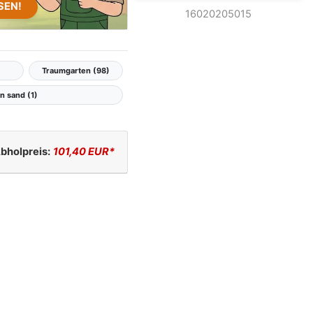
SEN!
Traumgarten (98)
 sand (1)
bholpreis:
101,40 EUR*