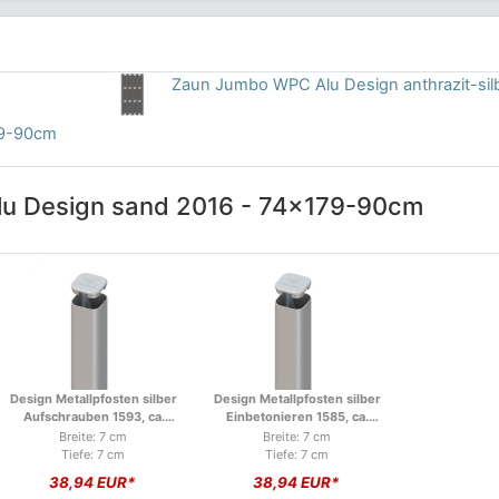
Zaun Jumbo WPC Alu Design anthrazit-sil
79-90cm
lu Design sand 2016 - 74x179-90cm
Design Metallpfosten silber
Design Metallpfosten silber
Aufschrauben 1593, ca.
Einbetonieren 1585, ca.
105cm
150cm
Breite: 7 cm
Breite: 7 cm
Tiefe: 7 cm
Tiefe: 7 cm
38,94 EUR*
38,94 EUR*