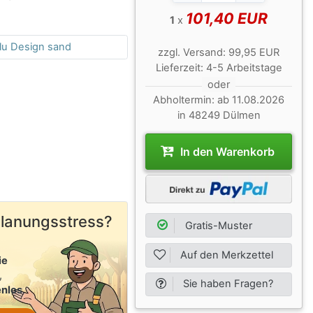
101,40 EUR
1
x
u Design sand
zzgl.
Versand:
99,95 EUR
Lieferzeit:
4-5 Arbeitstage
Queransicht
oder
Abholtermin:
ab 11.08.2026
in 48249 Dülmen
In den Warenkorb
Planungsstress?
Gratis-Muster
Auf den Merkzettel
ie
,
Sie haben Fragen?
nlos
.