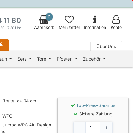
0
4 11 80
Warenkorb
Merkzettel
Information
Konto
.30-17.30 Uhr
LE
Über Uns
 fa-fw" aria-hidden="true"></i> Magazin
zaun
Sets
Tore
Pfosten
Zubehör
Breite: ca. 74 cm
Top-Preis-Garantie
Sichere Zahlung
WPC
Jumbo WPC Alu Design
and