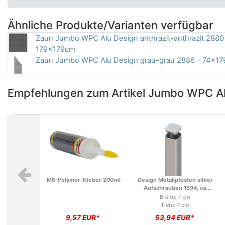
Ähnliche Produkte/Varianten verfügbar
Zaun Jumbo WPC Alu Design anthrazit-anthrazit 2880
179x179cm
Zaun Jumbo WPC Alu Design grau-grau 2886 - 74x1
Empfehlungen zum Artikel Jumbo WPC A
MS-Polymer-Kleber 290ml
Design Metallpfosten silber
Aufschrauben 1594, ca.
195cm
Breite: 7 cm
Tiefe: 7 cm
9,57 EUR*
53,94 EUR*