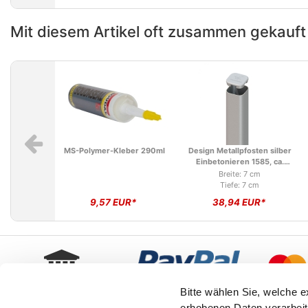
Mit diesem Artikel oft zusammen gekauft
MS-Polymer-Kleber 290ml
Design Metallpfosten silber
Einbetonieren 1585, ca.
150cm
Breite: 7 cm
Tiefe: 7 cm
9,57 EUR*
38,94 EUR*
Bitte wählen Sie, welche 
erhobenen Daten verarbeit