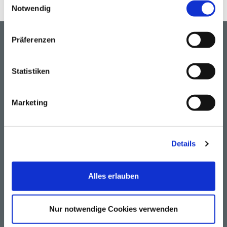
Notwendig
Präferenzen
Nach oben
Statistiken
Auf dem Laufenden bleiben
Melden Sie sich zu unserem
kostenlosen
Marketing
Newsletter
an und erhalten Sie Informationen zu
Produktneuheiten und Aktionen.
Jetzt anmelden und 5 € Rabattgutschein sichern
(Einmalig
Details
anwendbar bei Bestellungen ab einem Warenwert von 750 EUR. Nicht mit
anderen Gutscheinen kombinierbar.)
Alles erlauben
Zur Newsletter Anmeldung
Nur notwendige Cookies verwenden