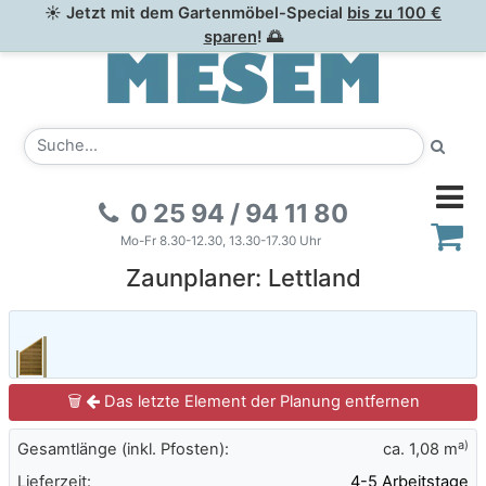
☀ Jetzt mit dem Gartenmöbel-Special
bis zu 100 €
sparen
! 🌅
0 25 94 / 94 11 80
Mo-Fr 8.30-12.30, 13.30-17.30 Uhr
Zaunplaner: Lettland
🗑
Das letzte Element der Planung entfernen
a)
Gesamtlänge (inkl. Pfosten):
ca.
1,08 m
Lieferzeit:
4-5 Arbeitstage