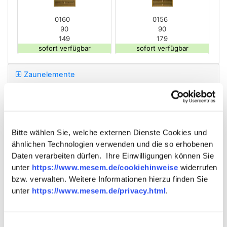
0160
0156
90
90
149
179
sofort verfügbar
sofort verfügbar
Zaunelemente
Weiter zum nächsten Schritt
Bitte wählen Sie, welche externen Dienste Cookies und
a)
Nehmen Sie aufgrund der hier im Planer angegebenen Maße
keine
ähnlichen Technologien verwenden und die so erhobenen
Fundamentarbeiten
vor! Vorrang vor den hier angegeben Maßen haben die
Angaben in der
Montageanleitung
.
Daten verarbeiten dürfen. Ihre Einwilligungen können Sie
unter
https://www.mesem.de/cookiehinweise
widerrufen
Für all unsere Zäune
typisch
sind fertigungs- und materialbedingte
Maßtoleranzen
von mehreren Millimetern pro Element. Erstellen Sie daher die
bzw. verwalten. Weitere Informationen hierzu finden Sie
Fundamente
immer erst
nach Erhalt
des Materials anhand der
IST-Maße
.
unter
https://www.mesem.de/privacy.html
.
a1)
Einbaubreite der dargestellten Elemente (ca. in cm).
a2)
Reine Elementhöhe, ohne ggf. notwendigen Abstand zum Boden (ca. in cm).
Einwilligungsauswahl