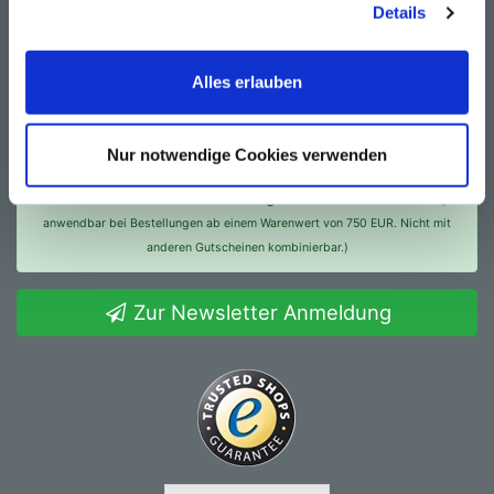
Details
Auf dem Laufenden bleiben
Alles erlauben
Melden Sie sich zu unserem
kostenlosen
Newsletter
an und erhalten Sie Informationen zu
Produktneuheiten und Aktionen.
Nur notwendige Cookies verwenden
Jetzt anmelden und 5 € Rabattgutschein sichern
(Einmalig
anwendbar bei Bestellungen ab einem Warenwert von 750 EUR. Nicht mit
anderen Gutscheinen kombinierbar.)
Zur Newsletter Anmeldung