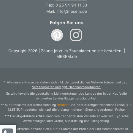
Fax:
0 25 94 94 11 33
Mail:
info@mesem.de
Folgen Sie uns
Copyright 2026 | Zäune jetzt im Zaunplaner online bestellen! |
MESEM.de
* Alle unsere Preise verstehen sich inkl. der gesetzlichen Mehrwertsteuer und
zzgl.
Versandkosten und ggf. Nachnahmegebühren.
Es wird jeweils die gesetzliche Mehrwertsteuer des Landes der in der Kopfzeile
aktivierten Landesflagge berücksichtigt.
** Alle Preise mit der Kennzeichnung
"bisher"
und/oder durchgestrichenene Preise (z.B.
12,55 EUR
) beziehen sich auf die bislang in diesem Shop angegebenen Preise.
*** Der abgebildete Artikel kann von der bepreisten Variante abweichen. Typische
Abweichungen sind Größe, Ausstattung und Farbgebung.
1) Der Setvorteil bezieht sich auf die Summe der Preise der Einzelkomponenten in