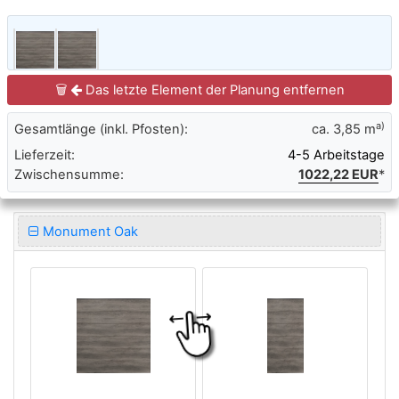
🗑
Das letzte Element der Planung entfernen
a)
Gesamtlänge (inkl. Pfosten):
ca.
3,85 m
Lieferzeit:
4-5 Arbeitstage
Zwischensumme:
1022,22 EUR
*
Monument Oak