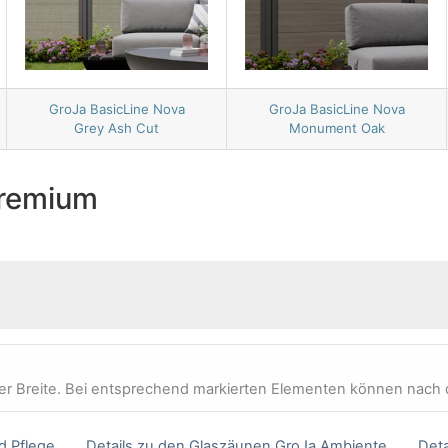
GroJa BasicLine Nova
GroJa BasicLine Nova
Grey Ash Cut
Monument Oak
Premium
ler Breite. Bei entsprechend markierten Elementen können nach d
d Pflege
Details zu den Glaszäunen GroJa Ambiente
Deta