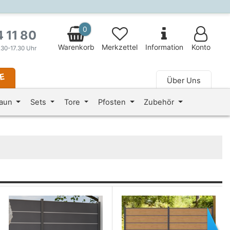
0
4 11 80
Warenkorb
Merkzettel
Information
Konto
.30-17.30 Uhr
LE
Über Uns
 fa-fw" aria-hidden="true"></i> Magazin
zaun
Sets
Tore
Pfosten
Zubehör