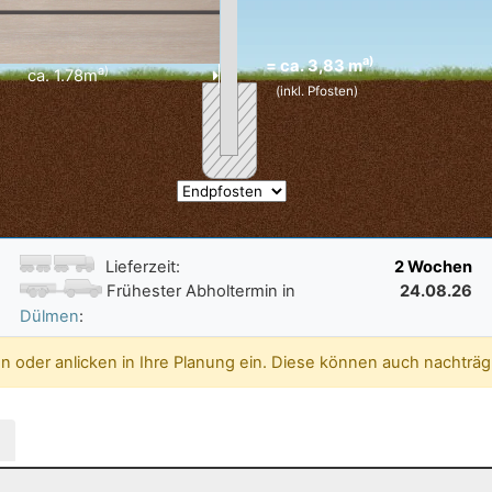
a)
= ca.
3,83 m
a)
ca.
1.78
m
(inkl. Pfosten)
2 Wochen
Lieferzeit:
24.08.26
Frühester Abholtermin in
Dülmen
:
 oder anlicken in Ihre Planung ein. Diese können auch nachträ