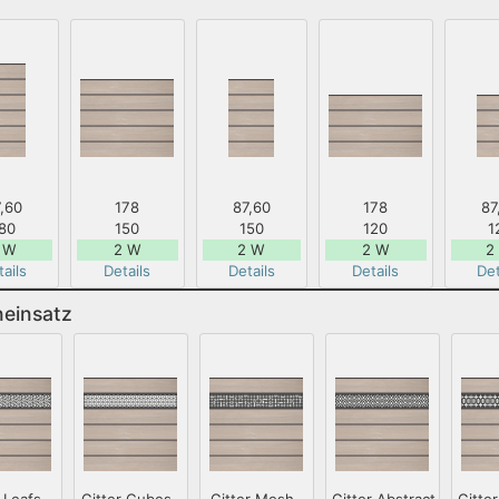
,60
178
87,60
178
87
80
150
150
120
1
 W
2 W
2 W
2 W
2
ails
Details
Details
Details
Det
neinsatz