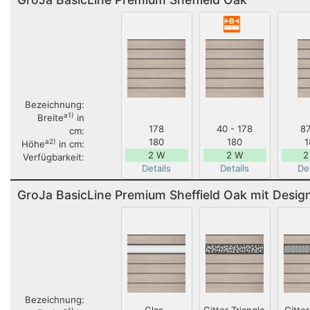
Bezeichnung:
a1)
Breite
in
178
40 - 178
87
cm:
180
180
1
a2)
Höhe
in cm:
2 W
2 W
2
Verfügbarkeit:
Details
Details
Det
GroJa BasicLine Premium Sheffield Oak mit Desig
Bezeichnung:
a1)