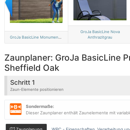
GroJa BasicLine Nova
GroJa BasicLine Monument Oak
Anthrazitgrau
Zaunplaner: GroJa BasicLine 
Sheffield Oak
Schritt 1
Zaun-Elemente positionieren
Sondermaße:
Dieser Zaunplaner enthält Zaunelemente mit variab
Zaunplanung
WPC - Eigenschaften, Verarbeitung un