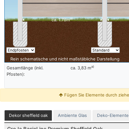
a)
ca.
1.78
m
Rein schematische und nicht maßstäbliche Darstellung
a)
Gesamtlänge (inkl.
ca.
3,83 m
Pfosten):
Fügen Sie Elemente durch ziehen
Dekor sheffield oak
Ambiente Glas
Deko-Elemente
GroJa BasicLine Premium Sheffield Oak