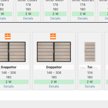
r Leafs
Gitter Cubes
Gitter Mesh
Gitter Abstract
Gitte
178
178
178
178
180
180
180
180
 W
2 W
2 W
2 W
tails
Details
Details
Details
De
Doppeltor
Doppeltor
Tor
DIN-Rechts
DIN-Links
DIN-Rechts
146 - 306
146 - 306
104
180
180
180
2 W
2 W
2 W
Details
Details
Details