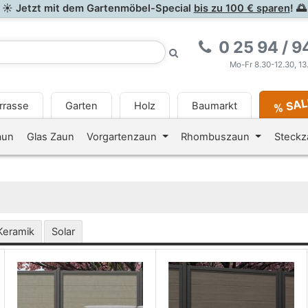
☀ Jetzt mit dem Gartenmöbel-Special
bis zu 100 € sparen
! 🌅
0 25 94 / 9
Mo-Fr 8.30-12.30, 13
% SA
rrasse
Garten
Holz
Baumarkt
<i class="fa fa-newspaper-o
aun
Glas Zaun
Vorgartenzaun
Rhombuszaun
Steck
Keramik
Solar