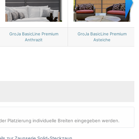
GroJa BasicLine Premium
GroJa BasicLine Premium
Anthrazit
Asteiche
er Platzierung individuelle Breiten eingegeben werden.
ils zur Zaunserie Solid-Steckzaun