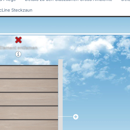
icLine Steckzaun
Element entfernen
tails
a2)
a1)
178