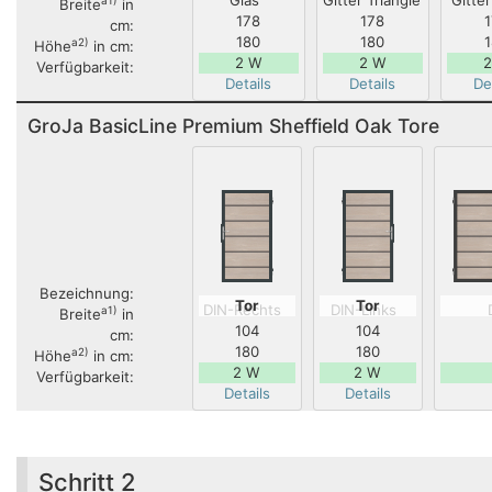
Glas
Gitter Triangle
Gitte
Breite
in
178
178
cm:
180
180
a2)
Höhe
in cm:
2 W
2 W
2
Verfügbarkeit:
Details
Details
De
GroJa BasicLine Premium Sheffield Oak Tore
Bezeichnung:
Tor
Tor
DIN-Rechts
DIN-Links
a1)
Breite
in
104
104
cm:
180
180
a2)
Höhe
in cm:
2 W
2 W
Verfügbarkeit:
Details
Details
Schritt 2