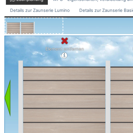
Details zur Zaunserie Lumino
Details zur Zaunserie Bas
Element entfernen
Details
De
a2)
a1)
178