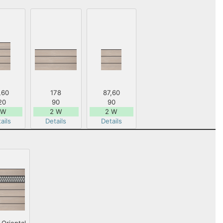
,60
178
87,60
20
90
90
 W
2 W
2 W
ails
Details
Details